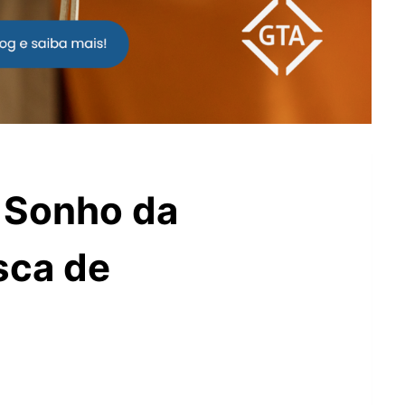
 Sonho da
sca de