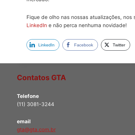
Fique de olho nas nossas atualizações, nos 
LinkedIn
e não perca nenhuma novidade!
LinkedIn
Facebook
Twitter
Contatos GTA
Telefone
(11) 3081-3244
email
gta@gta.com.br