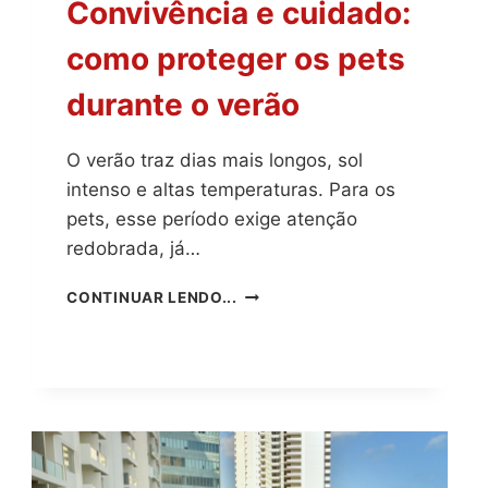
Convivência e cuidado:
como proteger os pets
durante o verão
O verão traz dias mais longos, sol
intenso e altas temperaturas. Para os
pets, esse período exige atenção
redobrada, já…
CONVIVÊNCIA
CONTINUAR LENDO...
E
CUIDADO:
COMO
PROTEGER
OS
PETS
DURANTE
O