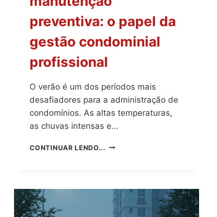
manutenção
preventiva: o papel da
gestão condominial
profissional
O verão é um dos períodos mais
desafiadores para a administração de
condomínios. As altas temperaturas,
as chuvas intensas e…
VERÃO
CONTINUAR LENDO...
PEDE
MANUTENÇÃO
PREVENTIVA:
O
PAPEL
DA
GESTÃO