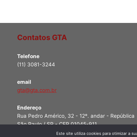
Página
IMÓVEIS
A
PARTIR
DE
2026
Contatos GTA
Telefone
(11) 3081-3244
email
gta@gta.com.br
Endereço
Rua Pedro Américo, 32 - 12º. andar - República
São Paulo / SP - CEP 01045-911
Este site utiliza cookies para otimizar a 