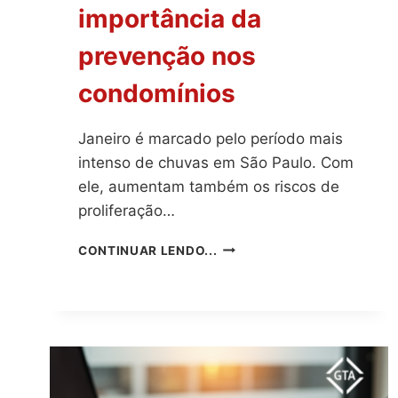
importância da
prevenção nos
condomínios
Janeiro é marcado pelo período mais
intenso de chuvas em São Paulo. Com
ele, aumentam também os riscos de
proliferação…
DENGUE
CONTINUAR LENDO...
NO
VERÃO:
A
IMPORTÂNCIA
DA
PREVENÇÃO
NOS
CONDOMÍNIOS