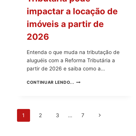
impactar a locação de
imóveis a partir de
2026
Entenda o que muda na tributação de
aluguéis com a Reforma Tributária a
partir de 2026 e saiba como a…
COMO
CONTINUAR LENDO...
A
REFORMA
TRIBUTÁRIA
PODE
Navegação
IMPACTAR
Página
1
2
3
…
7
A
da
LOCAÇÃO
Seguinte
DE