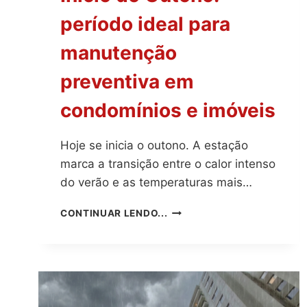
período ideal para
manutenção
preventiva em
condomínios e imóveis
Hoje se inicia o outono. A estação
marca a transição entre o calor intenso
do verão e as temperaturas mais…
INÍCIO
CONTINUAR LENDO...
DO
OUTONO:
PERÍODO
IDEAL
PARA
MANUTENÇÃO