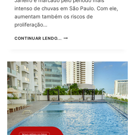
Janeiro é marcado pelo período mais
intenso de chuvas em São Paulo. Com ele,
aumentam também os riscos de
proliferação…
DENGUE
CONTINUAR LENDO...
NO
VERÃO:
A
IMPORTÂNCIA
DA
PREVENÇÃO
NOS
CONDOMÍNIOS