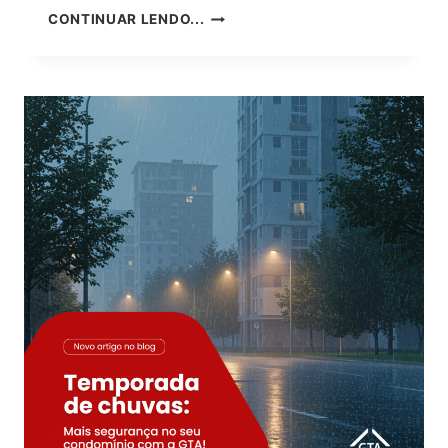
COMO
CONTINUAR LENDO...
A
REFORMA
TRIBUTÁRIA
PODE
IMPACTAR
A
LOCAÇÃO
DE
IMÓVEIS
A
PARTIR
DE
2026