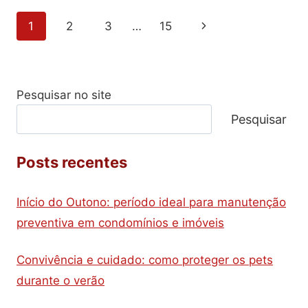
REDOBRADA
Navegação
Página
1
2
3
…
15
NOS
CONDOMÍNIOS!
da
Seguinte
Página
Pesquisar no site
Pesquisar
Posts recentes
Início do Outono: período ideal para manutenção
preventiva em condomínios e imóveis
Convivência e cuidado: como proteger os pets
durante o verão