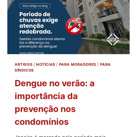
ARTIGOS
|
NOTÍCIAS
|
PARA MORADORES
|
PARA
SÍNDICOS
Dengue no verão: a
importância da
prevenção nos
condomínios