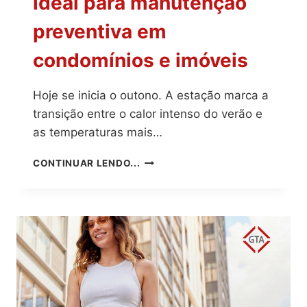
ideal para manutenção
preventiva em
condomínios e imóveis
Hoje se inicia o outono. A estação marca a
transição entre o calor intenso do verão e
as temperaturas mais…
INÍCIO
CONTINUAR LENDO...
DO
OUTONO:
PERÍODO
IDEAL
PARA
MANUTENÇÃO
PREVENTIVA
EM
CONDOMÍNIOS
E