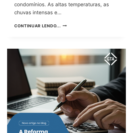
condomínios. As altas temperaturas, as
chuvas intensas e…
VERÃO
CONTINUAR LENDO...
PEDE
MANUTENÇÃO
PREVENTIVA:
O
PAPEL
DA
GESTÃO
CONDOMINIAL
PROFISSIONAL