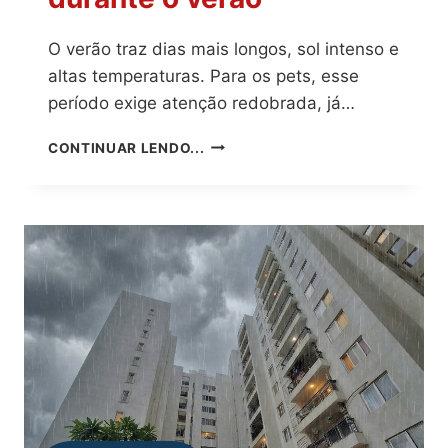
O verão traz dias mais longos, sol intenso e
altas temperaturas. Para os pets, esse
período exige atenção redobrada, já…
CONVIVÊNCIA
CONTINUAR LENDO...
E
CUIDADO:
COMO
PROTEGER
OS
PETS
DURANTE
O
VERÃO