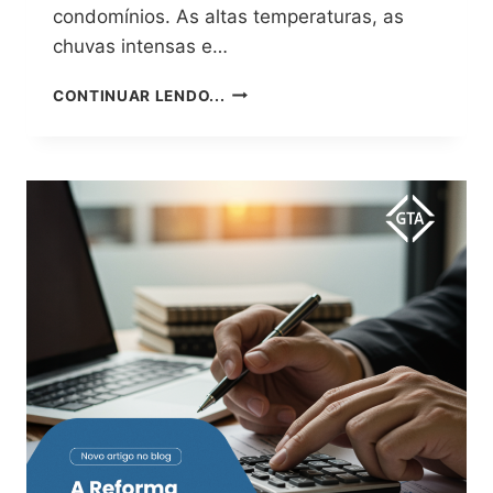
condomínios. As altas temperaturas, as
chuvas intensas e…
VERÃO
CONTINUAR LENDO...
PEDE
MANUTENÇÃO
PREVENTIVA:
O
PAPEL
DA
GESTÃO
CONDOMINIAL
PROFISSIONAL