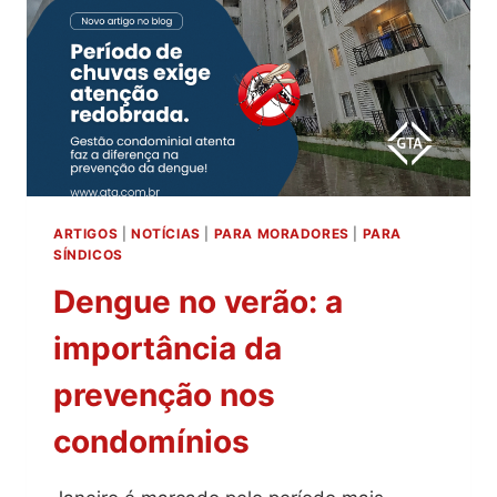
ARTIGOS
|
NOTÍCIAS
|
PARA MORADORES
|
PARA
SÍNDICOS
Dengue no verão: a
importância da
prevenção nos
condomínios