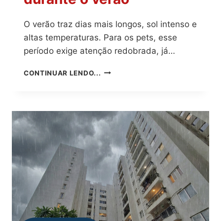
O verão traz dias mais longos, sol intenso e
altas temperaturas. Para os pets, esse
período exige atenção redobrada, já…
CONVIVÊNCIA
CONTINUAR LENDO...
E
CUIDADO:
COMO
PROTEGER
OS
PETS
DURANTE
O
VERÃO