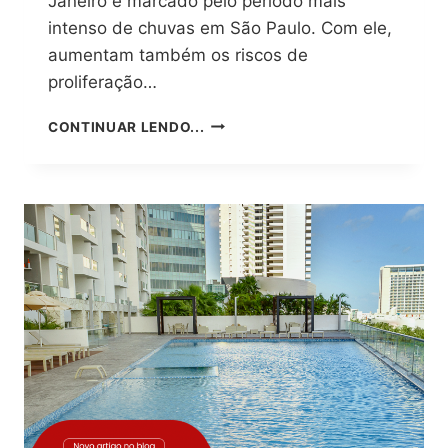
Janeiro é marcado pelo período mais
intenso de chuvas em São Paulo. Com ele,
aumentam também os riscos de
proliferação…
DENGUE
CONTINUAR LENDO...
NO
VERÃO:
A
IMPORTÂNCIA
DA
PREVENÇÃO
NOS
CONDOMÍNIOS