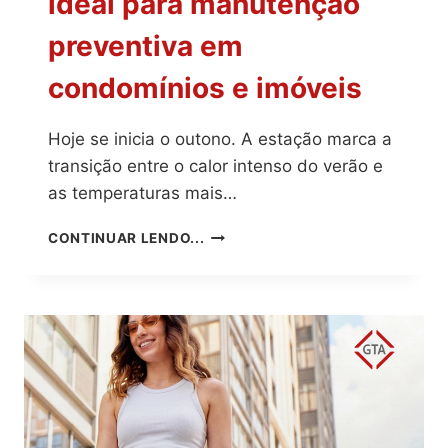
ideal para manutenção
preventiva em
condomínios e imóveis
Hoje se inicia o outono. A estação marca a
transição entre o calor intenso do verão e
as temperaturas mais…
INÍCIO
CONTINUAR LENDO...
DO
OUTONO:
PERÍODO
IDEAL
PARA
MANUTENÇÃO
PREVENTIVA
EM
CONDOMÍNIOS
E