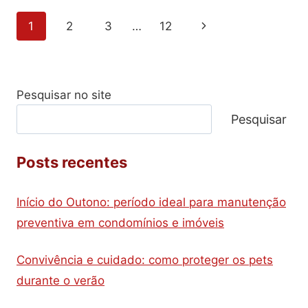
REDOBRADA
Navegação
Página
1
2
3
…
12
NOS
CONDOMÍNIOS!
da
Seguinte
Página
Pesquisar no site
Pesquisar
Posts recentes
Início do Outono: período ideal para manutenção
preventiva em condomínios e imóveis
Convivência e cuidado: como proteger os pets
durante o verão