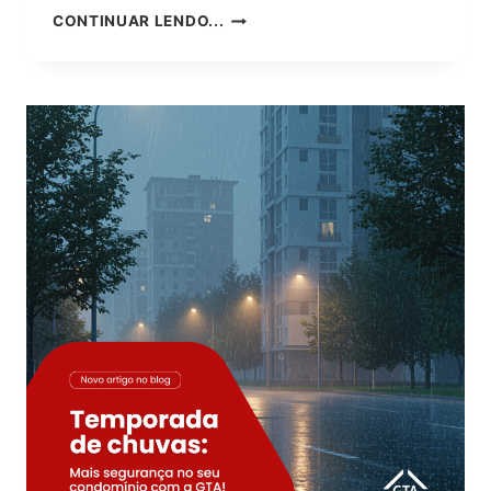
COMO
CONTINUAR LENDO...
A
REFORMA
TRIBUTÁRIA
PODE
IMPACTAR
A
LOCAÇÃO
DE
IMÓVEIS
A
PARTIR
DE
2026